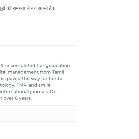
ड़ों की समस्या से बच सकते हैं।
t. She completed her graduation
spital management from Tamil
his paved the way for her to
ntology, FMR, and smile
ternational journals. Dr.
 over 8 years.