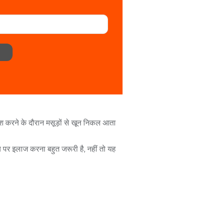
रश
करने
के
दौरान
मसूड़ों
से
खून
निकल
आता
य
पर
इलाज
करना
बहुत
जरूरी
है
,
नहीं
तो
यह