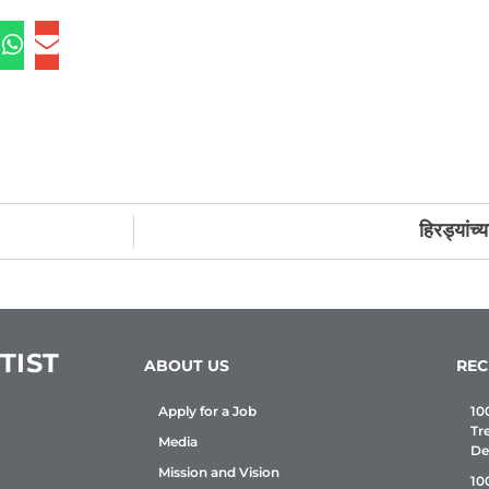
हिरड्यांच
TIST
ABOUT US
REC
Apply for a Job
10
Tr
Media
De
Mission and Vision
10