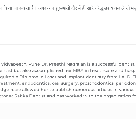
ज किया जा सकता है। अगर आप शुरूआती दौर में ही सारे घरेलू उपाय कर लें तो मसू
idyapeeth, Pune Dr. Preethi Nagrajan is a successful dentis
dentist but also accomplished her MBA in healthcare and ho
acquired a Diploma in Laser and Implant dentistry from LALD. T
Treatment, endodontics, oral surgery, prosthodontics, periodo
e have allowed her to publish numerous articles in various in
ctor at Sabka Dentist and has worked with the organization for