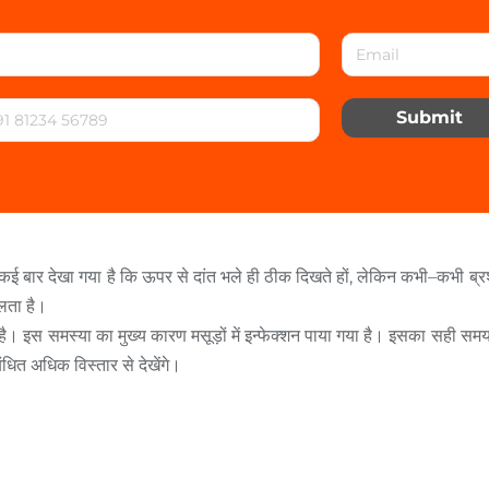
Submit
कई
बार
देखा
गया
है
कि
ऊपर
से
दांत
भले
ही
ठीक
दिखते
हों
,
लेकिन
कभी
–
कभी
ब्
लता
है।
है।
इस
समस्या
का
मुख्य
कारण
मसूड़ों
में
इन्फेक्शन
पाया
गया
है।
इसका
सही
सम
बंधित
अधिक
विस्तार
से
देखेंगे।