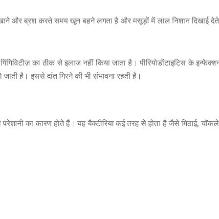
खाने
और
ब्रश
करते
समय
खून
बहने
लगता
है
और
मसूड़ों
में
लाल
निशान
दिखाई
देत
गिंगिविटीज़
का
ठीक
से
इलाज
नहीं
किया
जाता
है।
पीरियोडोंटाइटिस
के
इन्फेक्श
ो
जाती
है।
इससे
दांत
गिरने
की
भी
संभावना
रहती
है।
ड़ों की परेशानी का कारण होते हैं। यह बैक्टीरिया कई तरह से होता है जैसे मिठाई, च