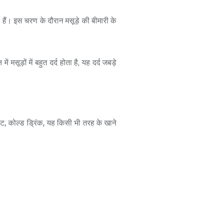
े
हैं।
इस
चरण
के
दौरान
मसूड़े
की
बीमारी
के
न
में
मसूड़ों
में
बहुत
दर्द
होता
है
,
यह
दर्द
जबड़े
ॉकलेट, कोल्ड ड्रिंक, यह किसी भी तरह के खाने