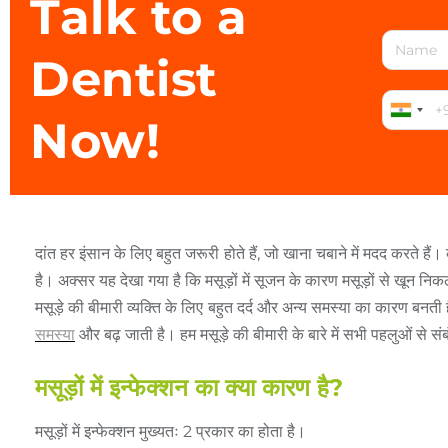
Talk to a
Dentist
Now!
दांत
हर
इंसान
के
लिए
बहुत
जरूरी
होते
हैं
,
जो
खाना
चबाने
में
मदद
करते
हैं।
है।
अक्सर
यह
देखा
गया
है
कि
मसूड़ों
में
सूजन
के
कारण
मसूड़ों
से
खून
निक
मसूड़े
की
बीमारी
व्यक्ति
के
लिए
बहुत
दर्द
और
अन्य
समस्या
का
कारण
बनती
समस्या
और
बढ़
जाती
है।
हम
मसूड़े
की
बीमारी
के
बारे
में
सभी
पहलुओं
से
सं
मसूड़ों में इन्फेक्शन का क्या कारण है?
मसूड़ों
में
इन्फेक्शन
मुख्यतः
2
प्रकार
का
होता
है।